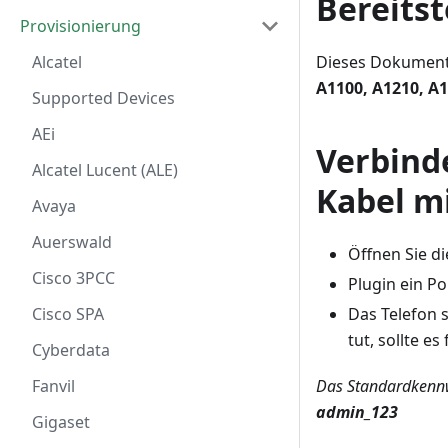
Bereits
Provisionierung
Dieses Dokument i
Alcatel
A1100, A1210, A
Supported Devices
AEi
Verbinde
Alcatel Lucent (ALE)
Kabel m
Avaya
Auerswald
Öffnen Sie di
Cisco 3PCC
Plugin ein Po
Das Telefon s
Cisco SPA
tut, sollte es 
Cyberdata
Das Standardkennw
Fanvil
admin_123
Gigaset