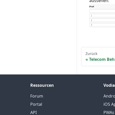
aussehen:
Zurück
Telecom Be
Ressourcen
Vodia
Forum
Andro
Portal
iOS A
API
PWAs