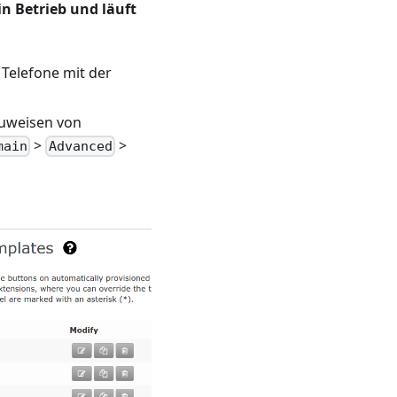
in Betrieb und läuft
 Telefone mit der
 Zuweisen von
>
>
main
Advanced