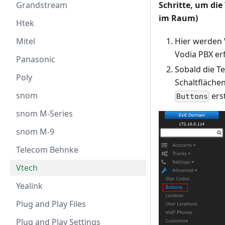
Schritte, um die
Grandstream
im Raum)
Htek
Hier werden 
Mitel
Vodia PBX er
Panasonic
Sobald die Te
Poly
Schaltfläche
snom
erst
Buttons
snom M-Series
snom M-9
Telecom Behnke
Vtech
Yealink
Plug and Play Files
Plug and Play Settings