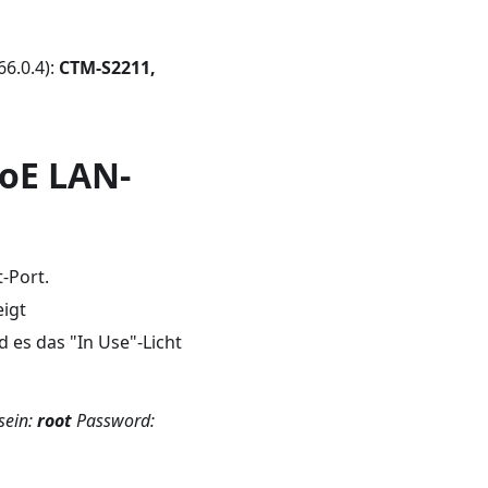
6.0.4):
CTM-S2211,
PoE LAN-
-Port.
igt
 es das "In Use"-Licht
sein:
root
Password: