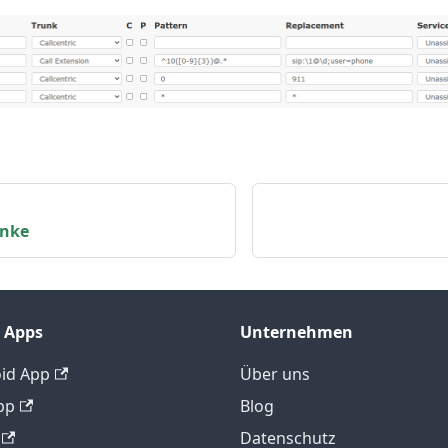
hnke
 Apps
Unternehmen
id App
Über uns
pp
Blog
Datenschutz