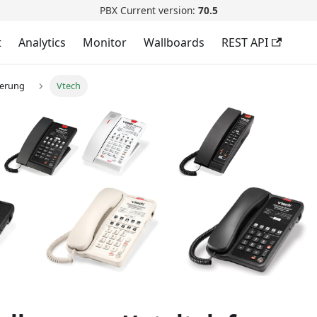
PBX Current version:
70.5
t
Analytics
Monitor
Wallboards
REST API
ierung
Vtech