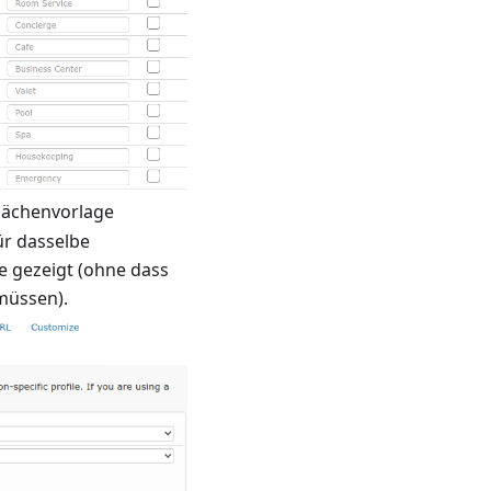
flächenvorlage
ür dasselbe
e gezeigt (ohne dass
müssen).