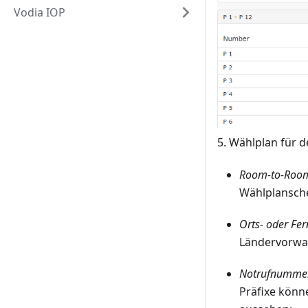
Vodia IOP
5. Wählplan für d
Room-to-Room
Wählplansche
Orts- oder Fe
Ländervorwahl
Notrufnumme
Präfixe könn